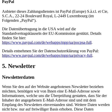
PayPal
Anbieter dieses Zahlungsdienstes ist PayPal (Europe) S.à.r.l. et Cie,
S.C.A., 22-24 Boulevard Royal, L-2449 Luxembourg (im
Folgenden „PayPal“).
Die Datenübertragung in die USA wird auf die
Standardvertragsklauseln der EU-Kommission gestützt. Details
finden Sie hier:
https://www.paypal.com/de/webapps/mpp/ua/pocpsa-full
.
Details entnehmen Sie der Datenschutzerklärung von PayPal:
https://www.paypal.com/de/webapps/mpp/ua/privacy-full
.
5. Newsletter
Newsletterdaten
Wenn Sie den auf der Website angebotenen Newsletter beziehen
möchten, benötigen wir von Ihnen eine E-Mail-Adresse sowie
Informationen, welche uns die Überprüfung gestatten, dass Sie der
Inhaber der angegebenen E-Mail-Adresse sind und mit dem
Empfang des Newsletters einverstanden sind. Weitere Daten werden
nicht bzw. nur auf freiwilliger Basis erhoben. Diese Daten